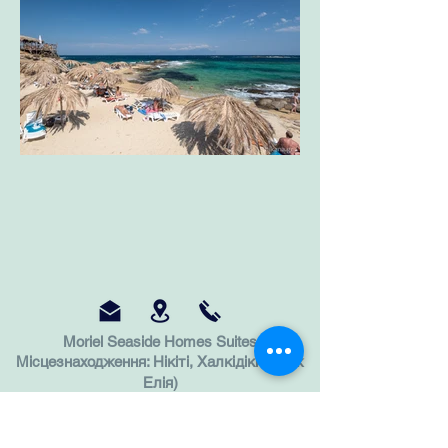
Moriel Seaside Homes Suites
Місцезнаходження: Нікіті, Халкідікі (пляж
Елія)
Тел .:
+30 69 81112641
+30 69 32895317
+30 23750 27 006