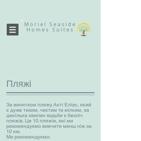
Moriel Seaside
Homes Suites
Пляжі
За винятком пляжу Акті Еліас, який
є дуже тихим, чистим та мілким, за
декілька хвилин ходьби є безліч
пляжів. Це 10 пляжів, які ми
рекомендуємо вивчити менш ніж за
10 км.
Ми рекомендуємо: